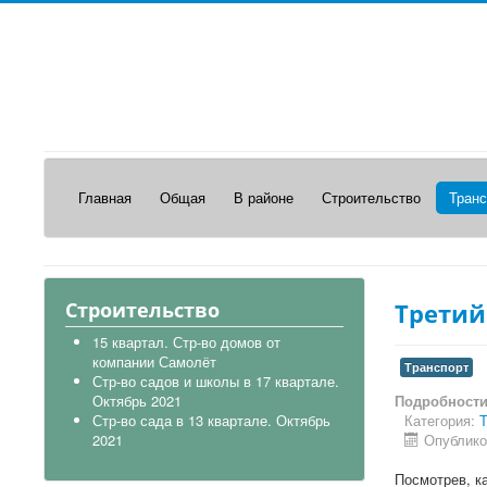
Главная
Общая
В районе
Строительство
Транс
Строительство
Третий 
15 квартал. Стр-во домов от
компании Самолёт
Транспорт
Стр-во садов и школы в 17 квартале.
Октябрь 2021
Подробност
Стр-во сада в 13 квартале. Октябрь
Категория:
Т
2021
Опублико
Посмотрев, ка