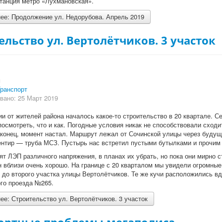
танция метро «Лухмановская».
ее: Продолжение ул. Недорубова. Апрель 2019
ельство ул. Вертолётчиков. 3 участок
и
ранспорт
вано: 25 Март 2019
и от жителей района началось какое-то строительство в 20 квартале. С
осмотреть, что и как. Погодные условия никак не способствовали сходи
аконец, момент настал. Маршрут лежал от Сочинской улицы через будущ
ентир — труба МСЗ. Пустырь нас встретил пустыми бутылками и прочим
т ЛЭП различного напряжения, в планах их убрать, но пока они мирно ст
 вблизи очень хорошо. На границе с 20 кварталом мы увидели огромные
 до второго участка улицы Вертолётчиков. Те же кучи расположились в
го проезда №265.
е: Строительство ул. Вертолётчиков. 3 участок