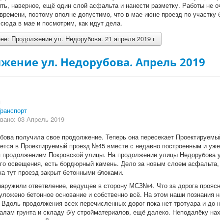
ить, наверное, ещё один слой асфальта и нанести разметку. Работы не о
времени, поэтому вполне допустимо, что в мае-июне проезд по участку 
сюда в мае и посмотрим, как идут дела.
е: Продолжение ул. Недорубова. 21 апреля 2019 г
жение ул. Недорубова. Апрель 2019
и
ранспорт
вано: 03 Апрель 2019
бова получила свое продолжение. Теперь она пересекает Проектируемы
ется в Проектируемый проезд №45 вместе с недавно построенным и уж
 продолжением Покровской улицы. На продолжении улицы Недорубова 
го освещения, есть бордюрный камень. Дело за новым слоем асфальта,
ка тут проезд закрыт бетонными блоками.
аружили ответвление, ведущее в сторону МСЗ№4. Что за дорога проясн
 уложено бетонное основание и собственно всё. На этом наши познания н
 Вдоль продолжения всех перечисленных дорог пока нет тротуара и до н
алам грунта и складу б/у стройматериалов, ещё далеко. Неподалёку на