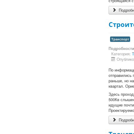
строящаяся с
Подробн
Строит
Транспорт
Подробност
Категория:
Т
Опублико
По информаци
отправились п
раньше, но н
квартал. Ори
Здесь проходя
500Кв слышен
идущие почти
Проектируемо
Подробне