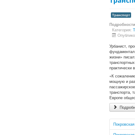
Трансп
Транспорт
Подробност
Категория:
Т
Опублико
Урбанист, пр
фундаменталь
жизни» писал
транспортных
практически 
«К сожалению
мощную и раз
пассажирское
транспорта, т
Европе общес
Подробн
Покровская
Покровская