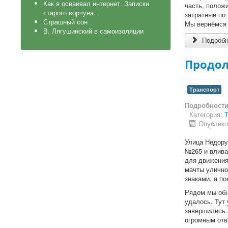
Как я осваивал интернет. Записки
часть, полож
старого ворчуна.
затратные по 
Страшный сон
Мы вернёмся 
В. Лягушинский в самоизоляции
Подробне
Продол
Транспорт
Подробност
Категория:
Т
Опублико
Улица Недору
№265 и влива
для движения
мачты улично
знаками, а по
Рядом мы обн
удалось. Тут
завершились.
огромным отв