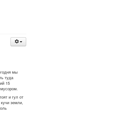
егодня мы
ть туда
ий 15
 мусором.
оят и гул от
 кучи земли,
доль