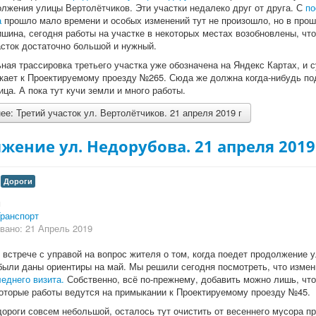
олжения улицы Вертолётчиков. Эти участки недалеко друг от друга. С
по
а
прошло мало времени и особых изменений тут не произошло, но в про
ишина, сегодня работы на участке в некоторых местах возобновлены, что
асток достаточно большой и нужный.
ая трассировка третьего участка уже обозначена на Яндекс Картах, и с
кает к Проектируемому проезду №265. Сюда же должна когда-нибудь по
ца. А пока тут кучи земли и много работы.
е: Третий участок ул. Вертолётчиков. 21 апреля 2019 г
жение ул. Недорубова. 21 апреля 2019
Дороги
и
ранспорт
вано: 21 Апрель 2019
 встрече с управой на вопрос жителя о том, когда поедет продолжение 
были даны ориентиры на май. Мы решили сегодня посмотреть, что изме
еднего визита.
Собственно, всё по-прежнему, добавить можно лишь, что
оторые работы ведутся на примыкании к Проектируемому проезду №45.
дороги совсем небольшой, осталось тут очистить от весеннего мусора п