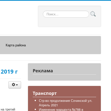
Искать...
Карта района
2019 г
Реклама
Транспорт
Стр-во продолжения Сочинской ул.
Апрель 2021
 на третий
Изменение маршрута №788 в