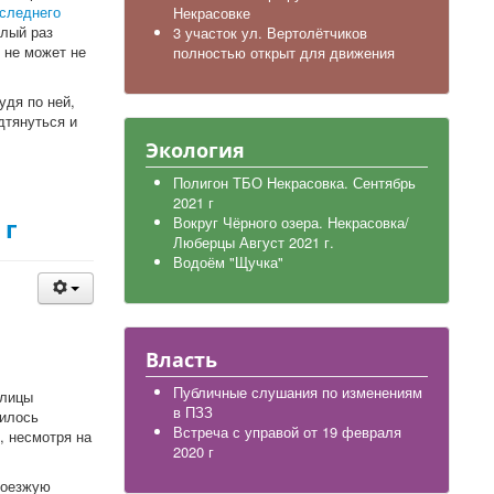
следнего
Некрасовке
шлый раз
3 участок ул. Вертолётчиков
 не может не
полностью открыт для движения
удя по ней,
дтянуться и
Экология
Полигон ТБО Некрасовка. Сентябрь
2021 г
 г
Вокруг Чёрного озера. Некрасовка/
Люберцы Август 2021 г.
Водоём "Щучка"
Власть
Публичные слушания по изменениям
улицы
в ПЗЗ
нилось
Встреча с управой от 19 февраля
, несмотря на
2020 г
роезжую