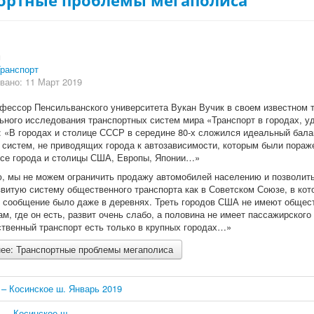
ортные проблемы мегаполиса
и
ранспорт
вано: 11 Март 2019
офессор Пенсильванского университета Вукан Вучик в своем известном 
ного исследования транспортных систем мира «Транспорт в городах, у
: «В городах и столице СССР в середине 80-х сложился идеальный бала
 систем, не приводящих города к автозависимости, которым были пораж
все города и столицы США, Европы, Японии…»
, мы не можем ограничить продажу автомобилей населению и позволить
витую систему общественного транспорта как в Советском Союзе, в кот
 сообщение было даже в деревнях. Треть городов США не имеют общес
ам, где он есть, развит очень слабо, а половина не имеет пассажирског
твенный транспорт есть только в крупных городах…»
ее: Транспортные проблемы мегаполиса
 – Косинское ш. Январь 2019
 — Косинское ш.