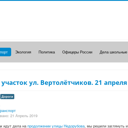
порт
Экология
Политика
Офицеры России
Дела школьные
участок ул. Вертолётчиков. 21 апреля 
Дороги
и
ранспорт
вано: 21 Апрель 2019
к идут дела на
продолжении улицы Недорубова
, мы решили заглянуть и