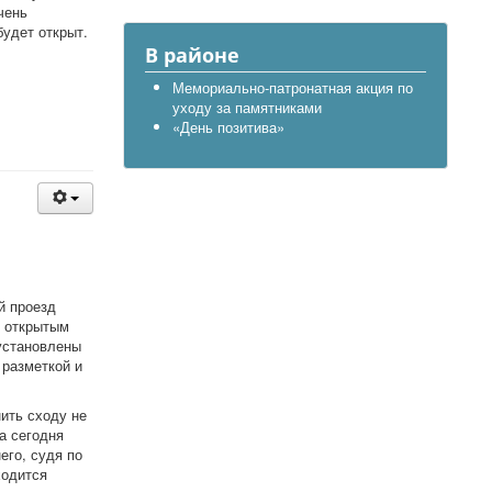
чень
будет открыт.
В районе
Мемориально-патронатная акция по
уходу за памятниками
«День позитива»
й проезд
е открытым
установлены
 разметкой и
ить сходу не
а сегодня
его, судя по
ходится