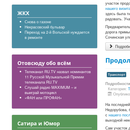
участок прод
нашего визит
ЖКХ
здесь была т
радовать. Уч
Снова о газоне
Предварительн
Некрасовский бульвар
дорога примы
Переход на 2-й Вольской нуждается
Сочинская ули
в ремонте
Подробне
Продол
Отовсюду обо всём
Телеканал RU.TV назвал номинантов
Транспорт
11 Русской Музыкальной Премии
телеканала RU.TV
Подробност
Слушай радио MAXIMUM – и
Категория:
Т
выиграй мотоцикл
Опублико
«ФАН или ПРОФАН»
На последней
Недорубова, 
с
нашего посл
выходной нек
Сатира и Юмор
Сам участок 