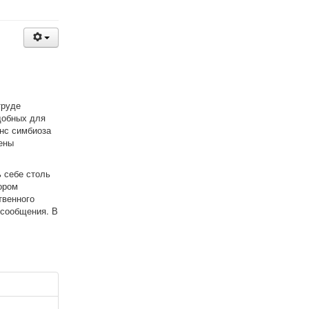
труде
добных для
нс симбиоза
ены
 себе столь
ором
твенного
о сообщения. В