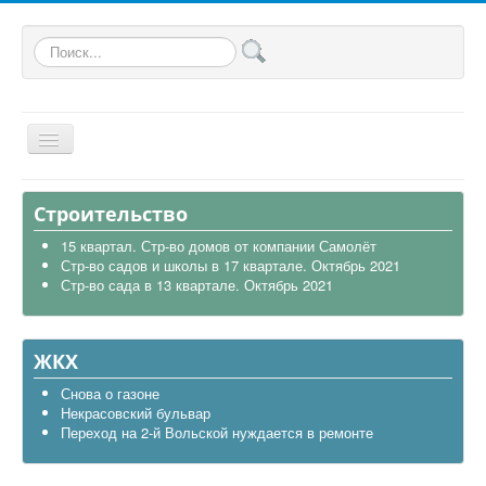
Искать...
Главная
Строительство
Общая
15 квартал. Стр-во домов от компании Самолёт
Стр-во садов и школы в 17 квартале. Октябрь 2021
В районе
Стр-во сада в 13 квартале. Октябрь 2021
Строительство
Транспорт
ЖКХ
Экология
Снова о газоне
Некрасовский бульвар
Политика
Переход на 2-й Вольской нуждается в ремонте
Офицеры России