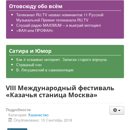
Дела школьные
Отовсюду обо всём
Карта района
Телеканал RU.TV назвал номинантов 11 Русской
Музыкальной Премии телеканала RU.TV
Слушай радио MAXIMUM – и выиграй мотоцикл
«ФАН или ПРОФАН»
Сатира и Юмор
Как я осваивал интернет. Записки старого ворчуна.
Страшный сон
В. Лягушинский в самоизоляции
VIII Международный фестиваль
«Казачья станица Москва»
Подробности
Категория:
Казачество
Опубликовано: 15 Сентябрь 2018