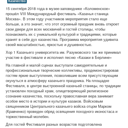
Казачество
15 сентября 2018 года в музее-заповеднике «Коломенское»
прошёл VIII Международный фестиваль «Казачья станица
Москва». В этом году участников мероприятия стало еще
больше, а это значит, что этот огромный праздник вновь откроет
свои двери для всех москвичей и гостей столицы, чтобы
познакомить их с уникальной культурой и традициями, которые
хранят в себе дух казачества. Программа мероприятия удивила
своей масштабностью, яркостью и душевностью.
Хор 1 Казачьего университета им. Разумовского так же принимал
участие в фестивале и исполнил песню «Казаки в Берлине»
На главной и малой сценах выступали самодеятельные и
профессиональные творческие коллективы, продемонстрировав
гостям яркие выступления, позволившие всем присутствующим
окунуться в атмосферу казачьего праздника. На площадке
Фестиваля, в центре выстроенной казачьей станицы, по традиции
установлен походный храм, олицетворяющий религиозное
сознание казачества, поскольку православная вера занимает
особое место в истории и культуре казаков. Войсковым
священником Центрального казачьего войска отцом Марком
(Кравченко) проведен обряд освящения походного иконостаса и
торжественный молебен.
Для гостей Фестиваля разных возрастов подготовлена