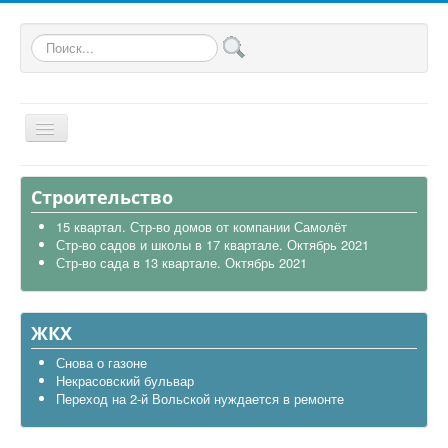
Искать...
Главная
Строительство
Общая
15 квартал. Стр-во домов от компании Самолёт
Стр-во садов и школы в 17 квартале. Октябрь 2021
В районе
Стр-во сада в 13 квартале. Октябрь 2021
Строительство
Транспорт
ЖКХ
Экология
Снова о газоне
Некрасовский бульвар
Политика
Переход на 2-й Вольской нуждается в ремонте
Офицеры России