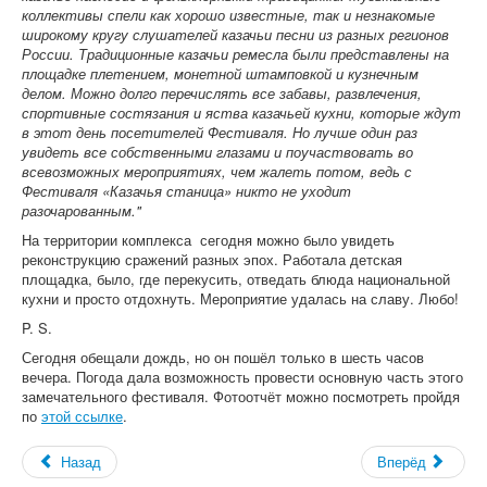
коллективы спели как хорошо известные, так и незнакомые
широкому кругу слушателей казачьи песни из разных регионов
России. Традиционные казачьи ремесла были представлены на
площадке плетением, монетной штамповкой и кузнечным
делом. Можно долго перечислять все забавы, развлечения,
спортивные состязания и яства казачьей кухни, которые ждут
в этот день посетителей Фестиваля. Но лучше один раз
увидеть все собственными глазами и поучаствовать во
всевозможных мероприятиях, чем жалеть потом, ведь с
Фестиваля «Казачья станица» никто не уходит
разочарованным."
На территории комплекса сегодня можно было увидеть
реконструкцию сражений разных эпох. Работала детская
площадка, было, где перекусить, отведать блюда национальной
кухни и просто отдохнуть. Мероприятие удалась на славу. Любо!
P. S.
Сегодня обещали дождь, но он пошёл только в шесть часов
вечера. Погода дала возможность провести основную часть этого
замечательного фестиваля. Фотоотчёт можно посмотреть пройдя
по
этой ссылке
.
Назад
Вперёд