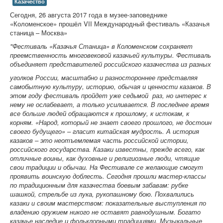
Казачество
Сегодня, 26 августа 2017 года в музее-заповеднике
«Коломенское» прошёл VII Международный фестиваль «Казачья
станица – Москва»
"Фестиваль «Казачья Станица» в Коломенском сохраняет
преемственность многовековой казачьей культуры. Фестиваль
объединяет представителей российского казачества из разных
уголков России, масштабно и разностороннее представляя
самобытную культуру, историю, обычая и ценности казаков. В
этом году фестиваль пройдет уже седьмой раз, но интерес к
нему не ослабевает, а только усиливается. В последнее время
все больше людей обращаются к прошлому, к истокам, к
корням. «Народ, который не знает своего прошлого, не достоин
своего будущего» – гласит китайская мудрость. А история
казаков – это неотъемлемая часть российской истории,
российского государства. Казаки известны, прежде всего, как
отличные воины, как духовные и религиозные люди, чтящие
свои традиции и обычаи. На Фестивале се желающие смогут
проявить воинскую доблесть. Сегодня прошли мастер-классы
по традиционным для казачества боевым забавам: рубке
шашкой, стрельбе из лука, рукопашному бою. Похвалились
казаки и своим мастерством: показательные выступления по
владению оружием никого не оставят равнодушным. Богато
казачье наследие и фольклорными традициями. Музыкальные