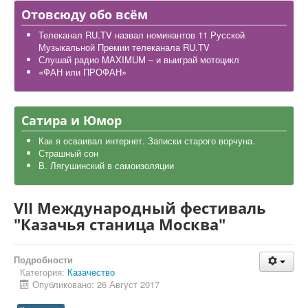
Дела школьные
Отовсюду обо всём
Карта района
Телеканал RU.TV назвал номинантов 11 Русской
Музыкальной Премии телеканала RU.TV
Слушай радио MAXIMUM – и выиграй мотоцикл
«ФАН или ПРОФАН»
Сатира и Юмор
Как я осваивал интернет. Записки старого ворчуна.
Страшный сон
В. Лягушинский в самоизоляции
VII Международный фестиваль
"Казачья станица Москва"
Подробности
Категория:
Казачество
Опубликовано: 26 Август 2017