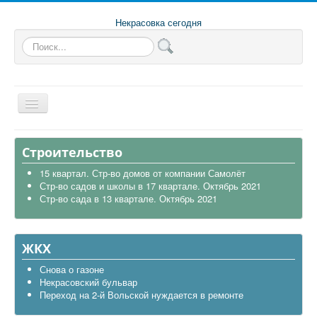
Некрасовка сегодня
Искать...
Главная
Строительство
Общая
15 квартал. Стр-во домов от компании Самолёт
Стр-во садов и школы в 17 квартале. Октябрь 2021
В районе
Стр-во сада в 13 квартале. Октябрь 2021
Строительство
Транспорт
ЖКХ
Экология
Снова о газоне
Некрасовский бульвар
Политика
Переход на 2-й Вольской нуждается в ремонте
Офицеры России