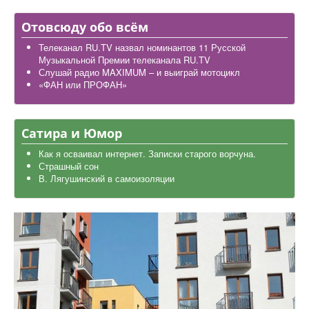
Дела школьные
Отовсюду обо всём
Карта района
Телеканал RU.TV назвал номинантов 11 Русской
Музыкальной Премии телеканала RU.TV
Слушай радио MAXIMUM – и выиграй мотоцикл
«ФАН или ПРОФАН»
Сатира и Юмор
Как я осваивал интернет. Записки старого ворчуна.
Страшный сон
В. Лягушинский в самоизоляции