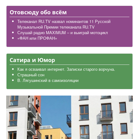
Дела школьные
Отовсюду обо всём
Карта района
Телеканал RU.TV назвал номинантов 11 Русской
Музыкальной Премии телеканала RU.TV
Слушай радио MAXIMUM – и выиграй мотоцикл
«ФАН или ПРОФАН»
Сатира и Юмор
Как я осваивал интернет. Записки старого ворчуна.
Страшный сон
В. Лягушинский в самоизоляции