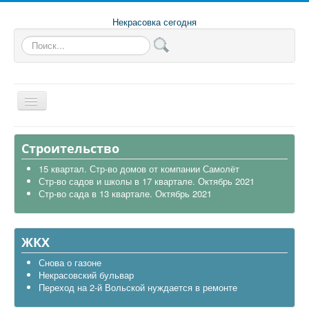
Некрасовка сегодня
Искать...
Главная
Строительство
Общая
15 квартал. Стр-во домов от компании Самолёт
Стр-во садов и школы в 17 квартале. Октябрь 2021
В районе
Стр-во сада в 13 квартале. Октябрь 2021
Строительство
Транспорт
ЖКХ
Экология
Снова о газоне
Некрасовский бульвар
Политика
Переход на 2-й Вольской нуждается в ремонте
Офицеры России