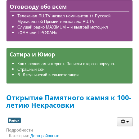
Дела школьные
Отовсюду обо всём
Карта района
Телеканал RU.TV назвал номинантов 11 Русской
Музыкальной Премии телеканала RU.TV
Слушай радио MAXIMUM – и выиграй мотоцикл
«ФАН или ПРОФАН»
Сатира и Юмор
Как я осваивал интернет. Записки старого ворчуна.
Страшный сон
В. Лягушинский в самоизоляции
Открытие Памятного камня к 100-
летию Некрасовки
Район
Подробности
Категория:
Дела районные