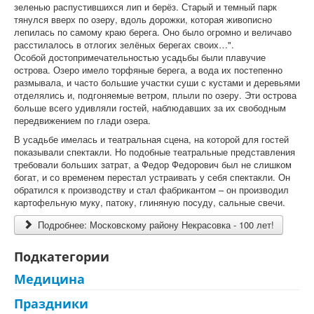
зеленью распустившихся лип и берёз. Старый и темный парк
тянулся вверх по озеру, вдоль дорожки, которая живописно
лепилась по самому краю берега. Оно было огромно и величаво
расстилалось в отлогих зелёных берегах своих…".
Особой достопримечательностью усадьбы были плавучие
острова. Озеро имело торфяные берега, а вода их постепенно
размывала, и часто большие участки суши с кустами и деревьями
отделялись и, подгоняемые ветром, плыли по озеру. Эти острова
больше всего удивляли гостей, наблюдавших за их свободным
передвижением по глади озера.
В усадьбе имелась и театральная сцена, на которой для гостей
показывали спектакли. Но подобные театральные представления
требовали больших затрат, а Федор Федорович был не слишком
богат, и со временем перестал устраивать у себя спектакли. Он
обратился к производству и стал фабрикантом – он производил
картофельную муку, патоку, глиняную посуду, сальные свечи.
Подробнее: Московскому району Некрасовка - 100 лет!
Подкатегории
Медицина
Праздники