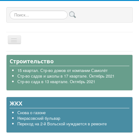
Искать...
Главная
Строительство
Общая
15 квартал. Стр-во домов от компании Самолёт
Стр-во садов и школы в 17 квартале. Октябрь 2021
В районе
Стр-во сада в 13 квартале. Октябрь 2021
Строительство
Транспорт
ЖКХ
Экология
Снова о газоне
Некрасовский бульвар
Политика
Переход на 2-й Вольской нуждается в ремонте
Офицеры России