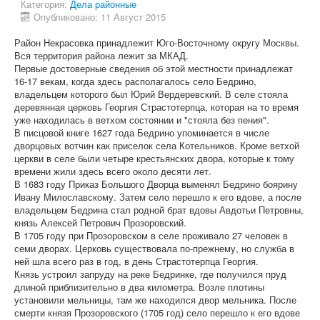
Категория:
Дела районные
Опубликовано: 11 Август 2015
Район Некрасовка принадлежит Юго-Восточному округу Москвы.
Вся территория района лежит за МКАД.
Первые достоверные сведения об этой местности принадлежат
16-17 векам, когда здесь располагалось село Бедрино,
владельцем которого был Юрий Вердеревский. В селе стояла
деревянная церковь Георгия Страстотерпца, которая на то время
уже находилась в ветхом состоянии и "стояла без пения".
В писцовой книге 1627 года Бедрино упоминается в числе
дворцовых вотчин как приселок села Котельников. Кроме ветхой
церкви в селе были четыре крестьянских двора, которые к тому
времени жили здесь всего около десяти лет.
В 1683 году Приказ Большого Дворца выменял Бедрино боярину
Ивану Милославскому. Затем село перешло к его вдове, а после
владельцем Бедрина стал родной брат вдовы Авдотьи Петровны,
князь Алексей Петрович Прозоровский.
В 1705 году при Прозоровском в селе проживало 27 человек в
семи дворах. Церковь существовала по-прежнему, но служба в
ней шла всего раз в год, в день Страстотерпца Георгия.
Князь устроил запруду на реке Бедринке, где получился пруд
длиной приблизительно в два километра. Возле плотины
установили мельницы, там же находился двор мельника. После
смерти князя Прозоровского (1705 год) село перешло к его вдове