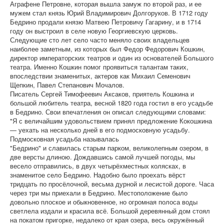
Аграфене Петровне, которая вышла замуж по второй раз, и ее
мужем стал князь Юрий Владимирович Долгоруков. В 1712 году
Бедрино продали князю Матвею Петровичу Гагарину, и в 1714
году он выстроил в селе новую Георгиевскую церковь.
Следующие сто лет село часто меняло своих владельцев
наиболее заметным, из которых был Федор Федорович Кошкин,
директор императорских театров и один из основателей Большого
театра. Именно Кошкин помог проявиться талантам таких,
впоследствии знаменитых, актеров как Михаил Семенович
Щепкин, Павел Степанович Мочалов.
Писатель Сергей Тимофеевич Аксаков, приятель Кошкина и
большой любитель театра, весной 1820 года гостил в его усадьбе
в Бедрино. Свои впечатления он описал следующими словами:
"Я с величайшим удовольствием принял предложение Кокошкина
— уехать на несколько дней в его подмосковную усадьбу.
Подмосковная усадьба называлась
"Бедрино" и славилась старым парком, великолепным озером, в
две версты длиною. Дождавшись самой лучшей погоды, мы
весело отправились, в двух четырёхместных колясках, в
знаменитое село Бедрино. Надобно было проехать вёрст
тридцать по просёлочной, весьма дурной и лесистой дороге. Часа
через три мы приехали в Бедрино. Местоположение было
довольно плоское и обыкновенное, но огромная полоса воды
светлела издали и красила всё. Большой деревянный дом стоял
на покатом пригорке, недалеко от края озера, весь окружённый