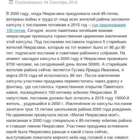
Опубликовано: 04 Сентябрь 2015
В 2000 году, когда Некрасовка праздновала своё 85-летие,
ветераны войны и труда от лица всех жителей района заложили
капсулу с посланием потомкам в 2015 год –
год празднования
100-летия.
Сегодня, возле памятника погибшим воинам-
некрасовцам произошла торжественная церемония извлечения
этой капсулы. Под посланием поставили подписи 5 старейших
жителей Некрасовки, которым на тот момент было от 86 до 90
лет, подписали послание и советники районного собрания. На
момент закладки капсулы в 2000 году в Некрасовке проживало
9700 человек, на сегодняшний день более 50000. А старейшим
жителем района сейчас является Гусева Ираида Ивановна, 4
марта 2015 года ей исполнилось 99 лет. После извлечения
капсулы участники праздника переместились через дорогу к
фонтану, где состоялось торжественное открытие Памятного
камня, посвящённого 100-летнему юбилею Некрасовки. В
напутствии, послание должен был огласить в 2015 году 10000-й
житель , родившийся в 2000 г. Извлечённое из капсулы послание
зачитали трое 15 летних школьников района 2000 года рождения.
На церемонии прозвучала песня «Милая Некрасовка моя!»,
написанная в 2000 году специально к 85-летнему юбилею района
и ставшая гимном Некрасовки. Участники праздника вспомнили
какой была Некрасовка раньше и какой стала сейчас,
выступавшие пожелали мирного неба над головой и как символ