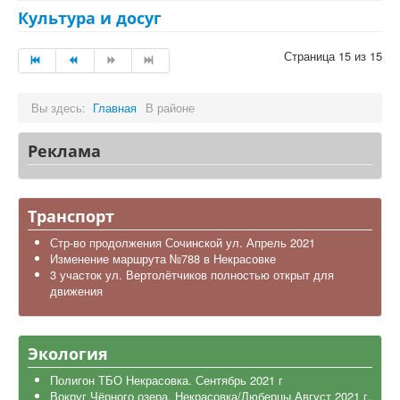
Культура и досуг
Страница 15 из 15
Вы здесь:
Главная
В районе
Реклама
Транспорт
Стр-во продолжения Сочинской ул. Апрель 2021
Изменение маршрута №788 в Некрасовке
3 участок ул. Вертолётчиков полностью открыт для
движения
Экология
Полигон ТБО Некрасовка. Сентябрь 2021 г
Вокруг Чёрного озера. Некрасовка/Люберцы Август 2021 г.