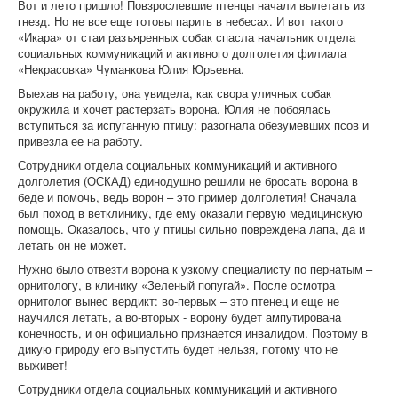
Вот и лето пришло! Повзрослевшие птенцы начали вылетать из
гнезд. Но не все еще готовы парить в небесах. И вот такого
«Икара» от стаи разъяренных собак спасла начальник отдела
социальных коммуникаций и активного долголетия филиала
«Некрасовка» Чуманкова Юлия Юрьевна.
Выехав на работу, она увидела, как свора уличных собак
окружила и хочет растерзать ворона. Юлия не побоялась
вступиться за испуганную птицу: разогнала обезумевших псов и
привезла ее на работу.
Сотрудники отдела социальных коммуникаций и активного
долголетия (ОСКАД) единодушно решили не бросать ворона в
беде и помочь, ведь ворон – это пример долголетия! Сначала
был поход в ветклинику, где ему оказали первую медицинскую
помощь. Оказалось, что у птицы сильно повреждена лапа, да и
летать он не может.
Нужно было отвезти ворона к узкому специалисту по пернатым –
орнитологу, в клинику «Зеленый попугай». После осмотра
орнитолог вынес вердикт: во-первых – это птенец и еще не
научился летать, а во-вторых - ворону будет ампутирована
конечность, и он официально признается инвалидом. Поэтому в
дикую природу его выпустить будет нельзя, потому что не
выживет!
Сотрудники отдела социальных коммуникаций и активного