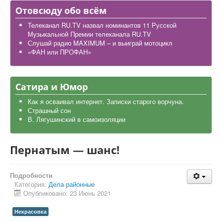
Дела школьные
Отовсюду обо всём
Карта района
Телеканал RU.TV назвал номинантов 11 Русской
Музыкальной Премии телеканала RU.TV
Слушай радио MAXIMUM – и выиграй мотоцикл
«ФАН или ПРОФАН»
Сатира и Юмор
Как я осваивал интернет. Записки старого ворчуна.
Страшный сон
В. Лягушинский в самоизоляции
Пернатым — шанс!
Подробности
Категория:
Дела районные
Опубликовано: 23 Июнь 2021
Некрасовка