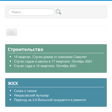
Искать...
Главная
Строительство
Общая
15 квартал. Стр-во домов от компании Самолёт
Стр-во садов и школы в 17 квартале. Октябрь 2021
В районе
Стр-во сада в 13 квартале. Октябрь 2021
Строительство
Транспорт
ЖКХ
Экология
Снова о газоне
Некрасовский бульвар
Политика
Переход на 2-й Вольской нуждается в ремонте
Офицеры России