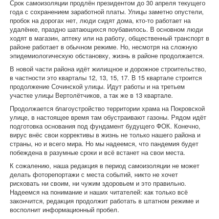
Срок самоизоляции продлён президентом до 30 апреля текущего
года с сохранением заработной платы. Улицы заметно опустели,
пробок на дорогах нет, люди сидят дома, кто-то работает на
удалёнке, праздно шатающихся поубавилось. В основном люди
ходят в магазин, аптеку или на работу, общественный транспорт в
районе работает в обычном режиме. Но, несмотря на сложную
эпидемиологическую обстановку, жизнь в районе продолжается.
В новой части района идёт жилищное и дорожное строительство,
в частности это кварталы 12, 13, 15, 17. В 15 квартале строится
продолжение Сочинской улицы. Идут работы и на третьем
участке улицы Вертолётчиков, а так же в 13 квартале.
Продолжается благоустройство территории храма на Покровской
улице, в настоящее время там обустраивают газоны. Рядом идёт
подготовка основания под фундамент будущего ФОК. Конечно,
вирус внёс свои коррективы в жизнь не только нашего района и
страны, но и всего мира. Но мы надеемся, что пандемия будет
побеждена в разумные сроки и всё встанет на свои места.
К сожалению, наша редакция в период самоизоляции не может
делать фоторепортажи с места событий, никто не хочет
рисковать ни своим, ни чужим здоровьем и это правильно.
Надеемся на понимание и наших читателей: как только всё
закончится, редакция продолжит работать в штатном режиме и
восполнит информационный пробел.