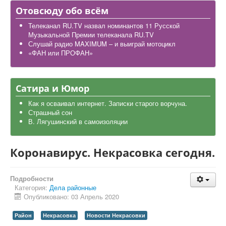
Дела школьные
Отовсюду обо всём
Карта района
Телеканал RU.TV назвал номинантов 11 Русской
Музыкальной Премии телеканала RU.TV
Слушай радио MAXIMUM – и выиграй мотоцикл
«ФАН или ПРОФАН»
Сатира и Юмор
Как я осваивал интернет. Записки старого ворчуна.
Страшный сон
В. Лягушинский в самоизоляции
Коронавирус. Некрасовка сегодня.
Подробности
Категория:
Дела районные
Опубликовано: 03 Апрель 2020
Район
Некрасовка
Новости Некрасовки