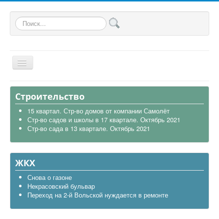
Искать...
Главная
Строительство
Общая
15 квартал. Стр-во домов от компании Самолёт
Стр-во садов и школы в 17 квартале. Октябрь 2021
В районе
Стр-во сада в 13 квартале. Октябрь 2021
Строительство
Транспорт
ЖКХ
Экология
Снова о газоне
Некрасовский бульвар
Политика
Переход на 2-й Вольской нуждается в ремонте
Офицеры России