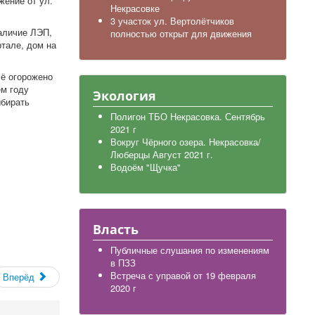
жение от ул.
Некрасовке
3 участок ул. Вертолётчиков
наличие ЛЭП,
полностью открыт для движения
тале, дом на
сё огорожено
ем году
Экология
ыбирать
Полигон ТБО Некрасовка. Сентябрь
2021 г
Вокруг Чёрного озера. Некрасовка/
Люберцы Август 2021 г.
Водоём "Щучка"
Власть
Публичные слушания по изменениям
в ПЗЗ
Встреча с управой от 19 февраля
Вперёд
2020 г