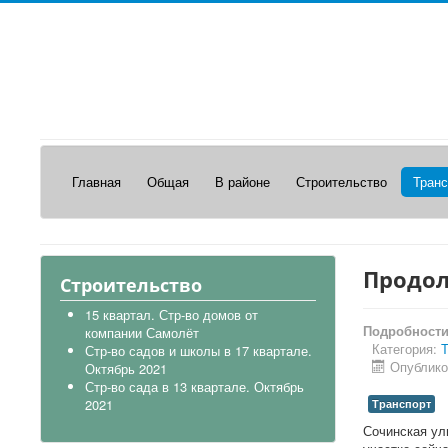
Главная
Общая
В районе
Строительство
Транс
Продол
Строительство
15 квартал. Стр-во домов от
Подробност
компании Самолёт
Категория:
Т
Стр-во садов и школы в 17 квартале.
Опублико
Октябрь 2021
Стр-во сада в 13 квартале. Октябрь
2021
Транспорт
Сочинская ул