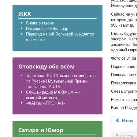
участке сейч
Недорубова д
ЖКХ
Сейчас на уч
которую долж
Снова о газоне
300 квартир.
Некрасовский бульвар
Вдоль будуще
Переход на 2-й Вольской нуждается
забором. Час
в ремонте
закончится б
удобный марш
Фото от 31 ав
Отовсюду обо всём
Пересечение 
Примыкание С
Телеканал RU.TV назвал номинантов
11 Русской Музыкальной Премии
Продолжение 
телеканала RU.TV
Слева строитс
Слушай радио MAXIMUM – и
выиграй мотоцикл
Ремонтные ра
«ФАН или ПРОФАН»
Вид на Рожде
Назад
Сатира и Юмор
Вы здесь: