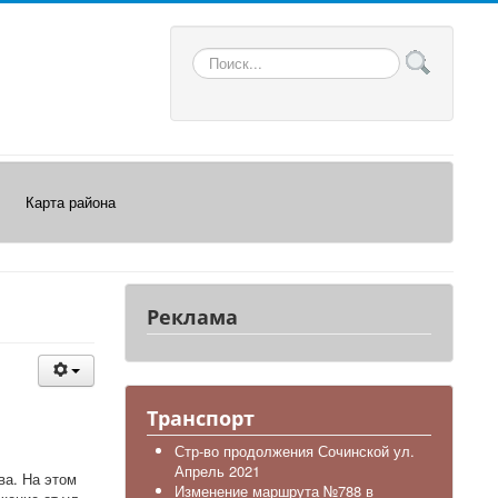
Искать...
Карта района
Реклама
Транспорт
Стр-во продолжения Сочинской ул.
Апрель 2021
ва. На этом
Изменение маршрута №788 в