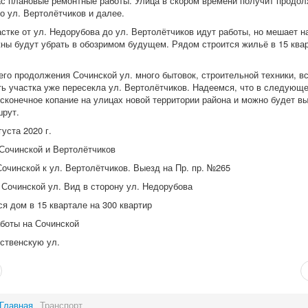
ас плановые ремонтные работы. Улица в скором времени получит продол
о ул. Вертолётчиков и далее.
астке от ул. Недорубова до ул. Вертолётчиков идут работы, но мешает 
ны будут убрать в обозримом будущем. Рядом строится жильё в 15 квар
го продолжения Сочинской ул. много бытовок, строительной техники, в
ть участка уже пересекла ул. Вертолётчиков. Надеемся, что в следующ
есконечное копание на улицах новой территории района и можно будет в
рут.
густа 2020 г.
Сочинской и Вертолётчиков
очинской к ул. Вертолётчиков. Выезд на Пр. пр. №265
Сочинской ул. Вид в сторону ул. Недорубова
я дом в 15 квартале на 300 квартир
боты на Сочинской
ственскую ул.
Главная
Транспорт