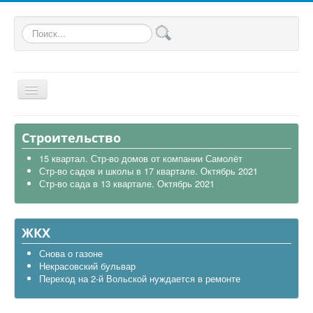
Искать...
Главная
Строительство
Общая
15 квартал. Стр-во домов от компании Самолёт
Стр-во садов и школы в 17 квартале. Октябрь 2021
В районе
Стр-во сада в 13 квартале. Октябрь 2021
Строительство
Транспорт
ЖКХ
Экология
Снова о газоне
Некрасовский бульвар
Политика
Переход на 2-й Вольской нуждается в ремонте
Офицеры России