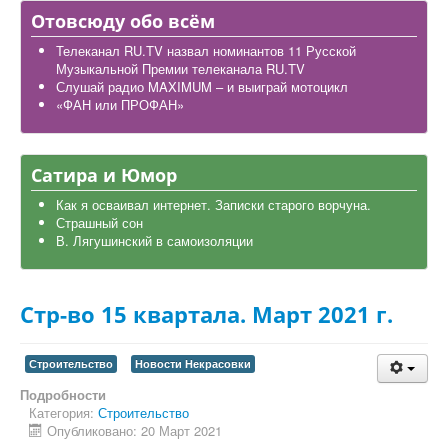
Дела школьные
Отовсюду обо всём
Карта района
Телеканал RU.TV назвал номинантов 11 Русской
Музыкальной Премии телеканала RU.TV
Слушай радио MAXIMUM – и выиграй мотоцикл
«ФАН или ПРОФАН»
Сатира и Юмор
Как я осваивал интернет. Записки старого ворчуна.
Страшный сон
В. Лягушинский в самоизоляции
Стр-во 15 квартала. Март 2021 г.
Строительство
Новости Некрасовки
Подробности
Категория:
Строительство
Опубликовано: 20 Март 2021