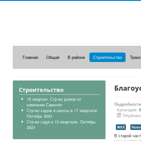
Главная
Общая
В районе
Строительство
Транс
Благоу
Строительство
15 квартал. Стр-во домов от
Подробност
компании Самолёт
Категория:
Стр-во садов и школы в 17 квартале.
Опублико
Октябрь 2021
Стр-во сада в 13 квартале. Октябрь
2021
ЖКХ
Ново
В старой час