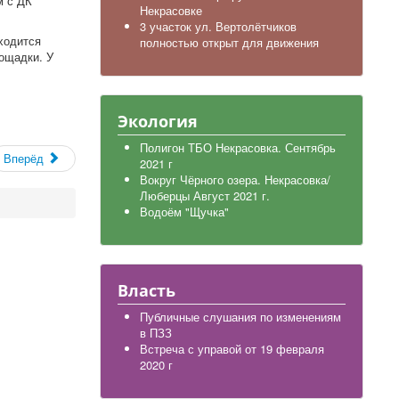
м с ДК
Некрасовке
3 участок ул. Вертолётчиков
ходится
полностью открыт для движения
ощадки. У
Экология
Полигон ТБО Некрасовка. Сентябрь
Вперёд
2021 г
Вокруг Чёрного озера. Некрасовка/
Люберцы Август 2021 г.
Водоём "Щучка"
Власть
Публичные слушания по изменениям
в ПЗЗ
Встреча с управой от 19 февраля
2020 г