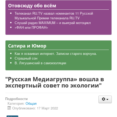
Дела школьные
Отовсюду обо всём
Карта района
Телеканал RU.TV назвал номинантов 11 Русской
Музыкальной Премии телеканала RU.TV
Слушай радио MAXIMUM – и выиграй мотоцикл
«ФАН или ПРОФАН»
Сатира и Юмор
Как я осваивал интернет. Записки старого ворчуна.
Страшный сон
В. Лягушинский в самоизоляции
"Русская Медиагруппа» вошла в
экспертный совет по экологии"
Подробности
Категория:
Общая
Опубликовано: 17 Март 2022