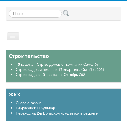
Искать...
Главная
Строительство
Общая
15 квартал. Стр-во домов от компании Самолёт
Стр-во садов и школы в 17 квартале. Октябрь 2021
В районе
Стр-во сада в 13 квартале. Октябрь 2021
Строительство
Транспорт
ЖКХ
Экология
Снова о газоне
Некрасовский бульвар
Политика
Переход на 2-й Вольской нуждается в ремонте
Офицеры России