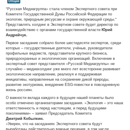
Общая
"Русская Медиагруппа» стала членом Экспертного совета при
Комитете Государственной Думы Российской Федерации по
экологии, природным ресурсам и охране окружающей среды."
Представлять холдинг в Экспертном совете будет директор по
взаимодействию с органами государственной власти
Юрий
Андрейчук.
Первое заседание собрало более шестидесяти экспертов, среди
которых – государственные деятели, учёные, руководители
профильных ведомств, представители крупного бизнеса,
природоохранных и экологических организаций. Включение в
экспертный совет представителя «Русской Медиагруппы» не
случайно – медиахолдинг уже много лет всесторонне развивает
экологическое направление, реализуя и поддерживая
инициативы, направленные на сохранение дикой природы,
развитие экотуризма, внедрение ESG-повестки в повседневную
жизнь россиян.
О важности вклада каждого в будущее нашей планеты было
особо отмечено организаторами заседания. «Экология – это наша
ответственность и перед настоящим, и перед будущими
поколениями» – заявил Председатель Комитета
Дмитрий Кобылкин.
«Уверен, что на заседаниях Экспертного совета будут
выработаны действительно важные решения, в том числе