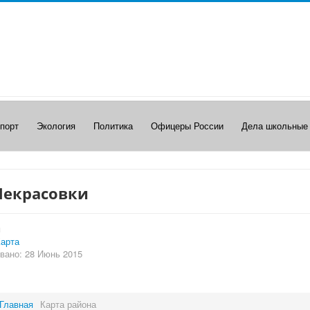
порт
Экология
Политика
Офицеры России
Дела школьные
Некрасовки
и
арта
вано: 28 Июнь 2015
Главная
Карта района