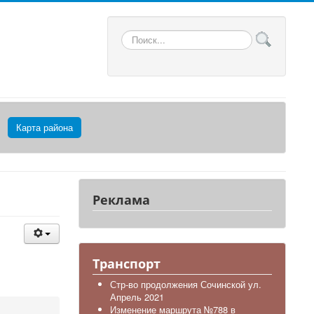
Искать...
Карта района
Реклама
Транспорт
Стр-во продолжения Сочинской ул.
Апрель 2021
Изменение маршрута №788 в