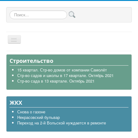
Искать...
Главная
Строительство
Общая
15 квартал. Стр-во домов от компании Самолёт
Стр-во садов и школы в 17 квартале. Октябрь 2021
В районе
Стр-во сада в 13 квартале. Октябрь 2021
Строительство
Транспорт
ЖКХ
Экология
Снова о газоне
Некрасовский бульвар
Политика
Переход на 2-й Вольской нуждается в ремонте
Офицеры России