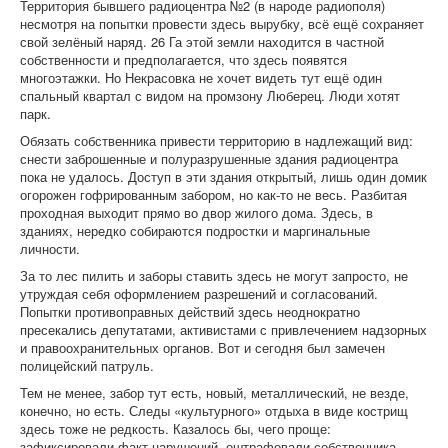
Территория бывшего радиоцентра №2 (в народе радиополя)
несмотря на попытки провести здесь вырубку, всё ещё сохраняет
свой зелёный наряд. 26 Га этой земли находится в частной
собственности и предполагается, что здесь появятся
многоэтажки. Но Некрасовка не хочет видеть тут ещё один
спальный квартал с видом на промзону Люберец. Люди хотят
парк.
Обязать собственника привести территорию в надлежащий вид:
снести заброшенные и полуразрушенные здания радиоцентра
пока не удалось. Доступ в эти здания открытый, лишь один домик
огорожен гофрированным забором, но как-то не весь. Разбитая
проходная выходит прямо во двор жилого дома. Здесь, в
зданиях, нередко собираются подростки и маргинальные
личности.
За то лес пилить и заборы ставить здесь не могут запросто, не
утруждая себя оформлением разрешений и согласований.
Попытки противоправных действий здесь неоднократно
пресекались депутатами, активистами с привлечением надзорных
и правоохранительных органов. Вот и сегодня был замечен
полицейский патруль.
Тем не менее, забор тут есть, новый, металлический, не везде,
конечно, но есть. Следы «культурного» отдыха в виде кострищ
здесь тоже не редкость. Казалось бы, чего проще:
зафиксировали факт нарушений, оштрафовали собственника,