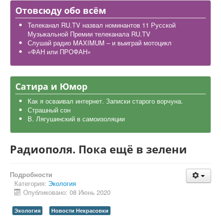
Дела школьные
Отовсюду обо всём
Карта района
Телеканал RU.TV назвал номинантов 11 Русской
Музыкальной Премии телеканала RU.TV
Слушай радио MAXIMUM – и выиграй мотоцикл
«ФАН или ПРОФАН»
Сатира и Юмор
Как я осваивал интернет. Записки старого ворчуна.
Страшный сон
В. Лягушинский в самоизоляции
Радиополя. Пока ещё в зелени
Подробности
Категория:
Экология
Опубликовано: 08 Июнь 2020
Экология
Новости Некрасовки