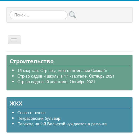
Искать...
Главная
Строительство
Общая
15 квартал. Стр-во домов от компании Самолёт
Стр-во садов и школы в 17 квартале. Октябрь 2021
В районе
Стр-во сада в 13 квартале. Октябрь 2021
Строительство
Транспорт
ЖКХ
Экология
Снова о газоне
Некрасовский бульвар
Политика
Переход на 2-й Вольской нуждается в ремонте
Офицеры России