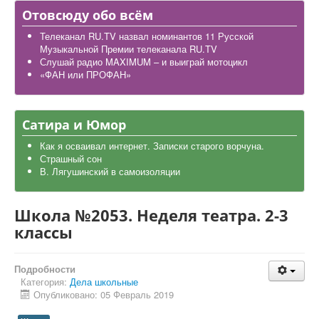
Дела школьные
Отовсюду обо всём
Карта района
Телеканал RU.TV назвал номинантов 11 Русской
Музыкальной Премии телеканала RU.TV
Слушай радио MAXIMUM – и выиграй мотоцикл
«ФАН или ПРОФАН»
Сатира и Юмор
Как я осваивал интернет. Записки старого ворчуна.
Страшный сон
В. Лягушинский в самоизоляции
Школа №2053. Неделя театра. 2-3
классы
Подробности
Категория:
Дела школьные
Опубликовано: 05 Февраль 2019