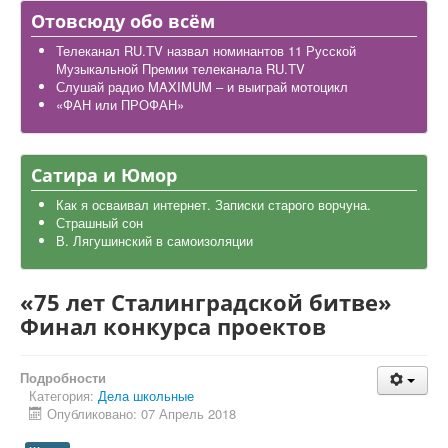
Дела школьные
Отовсюду обо всём
Карта района
Телеканал RU.TV назвал номинантов 11 Русской
Музыкальной Премии телеканала RU.TV
Слушай радио MAXIMUM – и выиграй мотоцикл
«ФАН или ПРОФАН»
Сатира и Юмор
Как я осваивал интернет. Записки старого ворчуна.
Страшный сон
В. Лягушинский в самоизоляции
«75 лет Сталинградской битве»
Финал конкурса проектов
Подробности
Категория:
Дела школьные
Опубликовано: 07 Апрель 2018