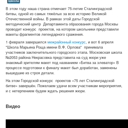
Школа
В этом году наша страна отмечает 75-летие Сталинградской
битвы, одной из самых тяжёлых за всю историю Великой
Отечественной войны. В рамках этой даты Городской
методический центр Департамента образования города Москвы
проводит конкурс проектов, на котором школьники представили
макеты фрагментов легендарного сражения.
1 февраля завершился
межрайонный конкурс
, и вот 6 апреля
"Школа Марьина Роща имени В.Ф. Орлова" принимала
участников заключительного городского этапа. Московская школа
№2053 района Некрасовка представила на суд жюри уже
знакомый зрителям макет под названием «Битва за элеватор» В
процессе подготовки к финалу макет был доработан, заменены
вышедшие из строя детали.
На этом Городской конкурс проектов «75 лет Сталинградской
битве» завершён. Пожелаем удачи всем участникам мероприятия,
и с нетерпением будем ждать решения жюри.
Видео