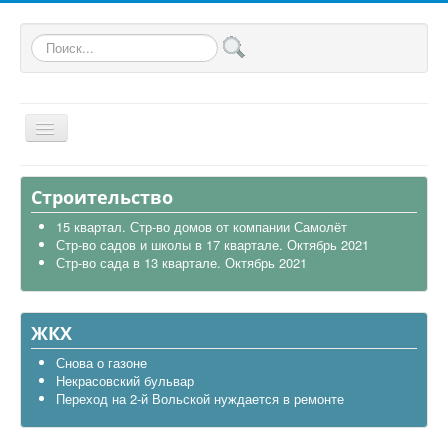
Искать...
Главная
Строительство
Общая
15 квартал. Стр-во домов от компании Самолёт
Стр-во садов и школы в 17 квартале. Октябрь 2021
В районе
Стр-во сада в 13 квартале. Октябрь 2021
Строительство
Транспорт
ЖКХ
Экология
Снова о газоне
Некрасовский бульвар
Политика
Переход на 2-й Вольской нуждается в ремонте
Офицеры России